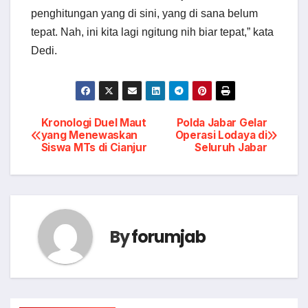
penghitungan yang di sini, yang di sana belum
tepat. Nah, ini kita lagi ngitung nih biar tepat,” kata
Dedi.
Post
Kronologi Duel Maut
Polda Jabar Gelar
yang Menewaskan
Operasi Lodaya di
Siswa MTs di Cianjur
Seluruh Jabar
navigation
By
forumjab