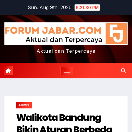
Skip
Sun. Aug 9th, 2026
6:21:31 PM
to
content
Aktual dan Terpercaya
News
Walikota Bandung
Bikin Aturan Berbeda