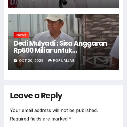
News
Dedi Mulyadi : Sisa Anggaran
Rp500 Miliar untuk
Infrastruktur
OCT 20, 2025
FORUMJAB
Leave a Reply
Your email address will not be published.
Required fields are marked
*