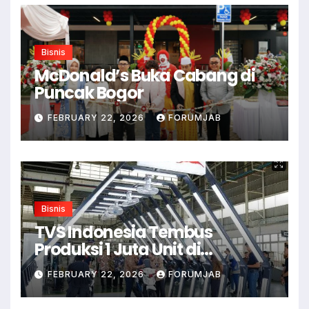
Bisnis
McDonald’s Buka Cabang di
Puncak Bogor
FEBRUARY 22, 2026
FORUMJAB
Bisnis
TVS Indonesia Tembus
Produksi 1 Juta Unit di
Karawang
FEBRUARY 22, 2026
FORUMJAB