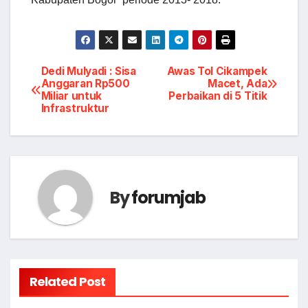
Post
Dedi Mulyadi : Sisa
Awas Tol Cikampek
Anggaran Rp500
Macet, Ada
Miliar untuk
Perbaikan di 5 Titik
navigation
Infrastruktur
By
forumjab
Related Post