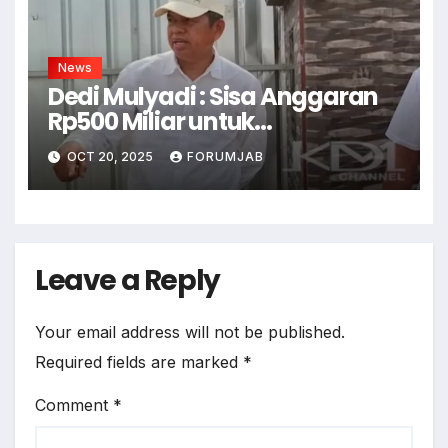
News
Dedi Mulyadi : Sisa Anggaran
Rp500 Miliar untuk
Infrastruktur
OCT 20, 2025
FORUMJAB
Leave a Reply
Your email address will not be published.
Required fields are marked
*
Comment
*