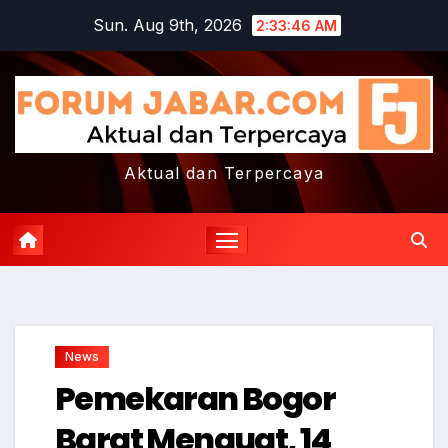
Skip
Sun. Aug 9th, 2026
2:33:47 AM
to
content
Aktual dan Terpercaya
News
Pemekaran Bogor
Barat Menguat, 14