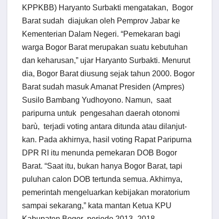
KPPKBB) Haryanto Surbakti mengatakan, Bogor
Barat sudah diajukan oleh Pemprov Jabar ke
Kementerian Dalam Negeri. “Pemekaran bagi
warga Bogor Barat merupakan suatu kebutuhan
dan keharusan,” ujar Har­yanto Surbakti. Menurut
dia, Bogor Barat diusung sejak tahun 2000. Bogor
Barat sudah masuk Amanat Presiden (Ampres)
Susilo Bambang Yudhoyono. Namun, saat
paripurna untuk pengesahan daerah oto­nomi
barù, terjadi voting antara ditunda atau dilanjut­
kan. Pada akhirnya, hasil ­voting Rapat Paripurna
DPR RI itu menunda pemekaran DOB Bogor
Barat. “Saat itu, bukan hanya Bogor Barat, tapi
puluhan calon DOB tertunda semua. Akhir­nya,
pemerintah mengeluar­kan kebijakan moratorium
sampai sekarang,” kata mantan Ketua KPU
Kabupaten Bogor periode 2013- 2018.