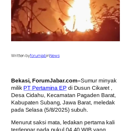
Written by
forumjab
in
News
Bekasi, ForumJabar.com–
Sumur minyak
milik
PT Pertamina EP
di Dusun Cikaret ,
Desa Cidahu, Kecamatan Pagaden Barat,
Kabupaten Subang, Jawa Barat, meledak
pada Selasa (5/8/2025) subuh.
Menurut saksi mata, ledakan pertama kali
terdengar pada pukul 04.40 WIB yang