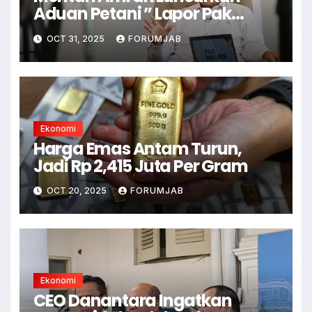
Aduan Petani ” Lapor Pak
Amran”
OCT 31, 2025
FORUMJAB
Ekonomi
Harga Emas Antam Turun,
Jadi Rp 2,415 Juta Per Gram
OCT 20, 2025
FORUMJAB
Ekonomi
CEO Danantara Ingatkan