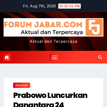
Skip
Fri. Aug 7th, 2026
10:35:56 PM
to
content
Aktual dan Terpercaya
Ekonomi
Prabowo Luncurkan
Danantara 24