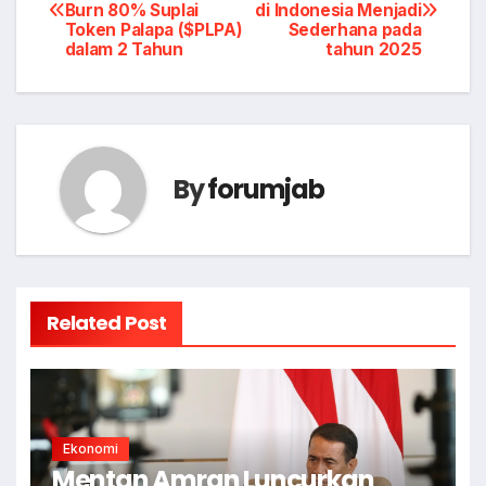
Burn 80% Suplai
di Indonesia Menjadi
navigation
Token Palapa ($PLPA)
Sederhana pada
dalam 2 Tahun
tahun 2025
By
forumjab
Related Post
Ekonomi
Mentan Amran Luncurkan