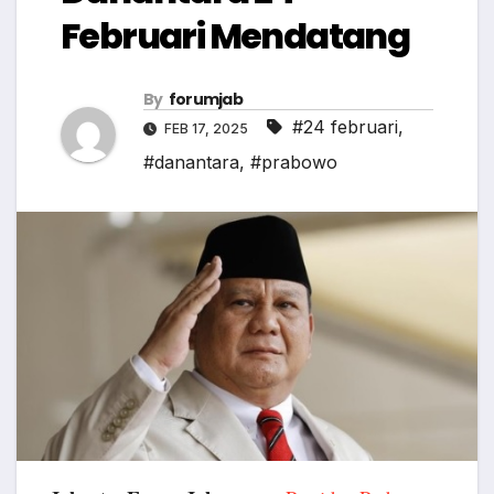
Februari Mendatang
By
forumjab
#24 februari
,
FEB 17, 2025
#danantara
,
#prabowo