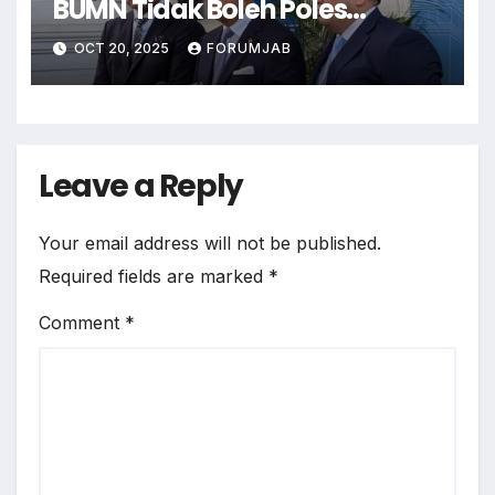
BUMN Tidak Boleh Poles
Laporan Keuangan
OCT 20, 2025
FORUMJAB
Leave a Reply
Your email address will not be published.
Required fields are marked
*
Comment
*