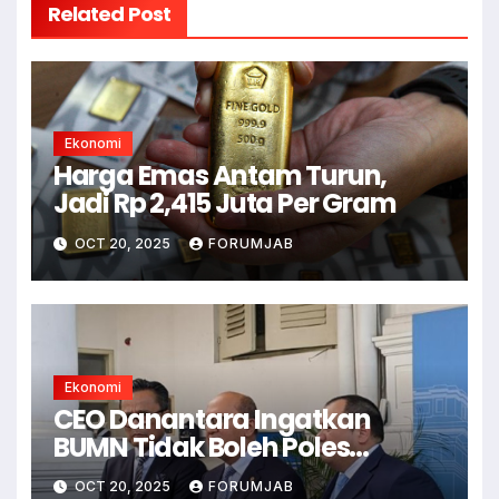
Related Post
Ekonomi
Harga Emas Antam Turun,
Jadi Rp 2,415 Juta Per Gram
OCT 20, 2025
FORUMJAB
Ekonomi
CEO Danantara Ingatkan
BUMN Tidak Boleh Poles
Laporan Keuangan
OCT 20, 2025
FORUMJAB