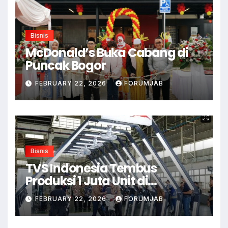
Bisnis
McDonald’s Buka Cabang di
Puncak Bogor
FEBRUARY 22, 2026
FORUMJAB
Bisnis
TVS Indonesia Tembus
Produksi 1 Juta Unit di
Karawang
FEBRUARY 22, 2026
FORUMJAB