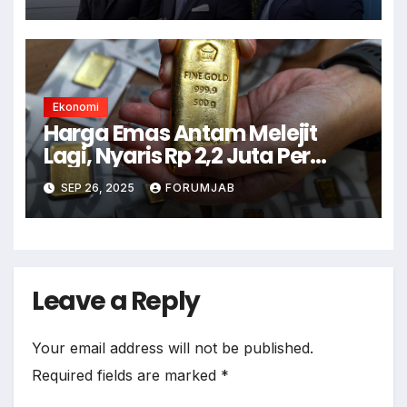
Ekonomi
Harga Emas Antam Melejit
Lagi, Nyaris Rp 2,2 Juta Per
Gram!
SEP 26, 2025
FORUMJAB
Leave a Reply
Your email address will not be published.
Required fields are marked
*