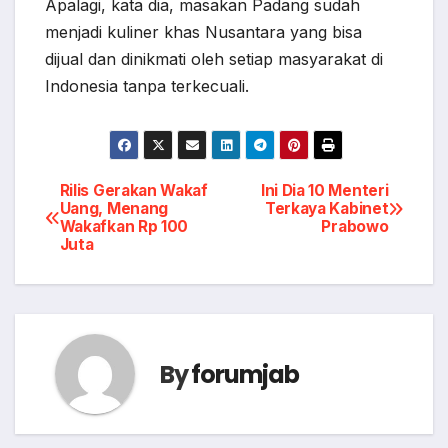
Apalagi, kata dia, masakan Padang sudah
menjadi kuliner khas Nusantara yang bisa
dijual dan dinikmati oleh setiap masyarakat di
Indonesia tanpa terkecuali.
Post
Rilis Gerakan Wakaf
Ini Dia 10 Menteri
Uang, Menang
Terkaya Kabinet
Wakafkan Rp 100
Prabowo
navigation
Juta
By
forumjab