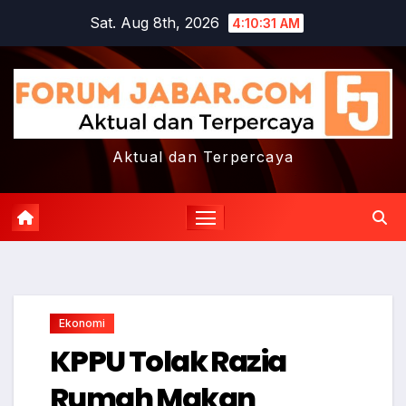
Skip
Sat. Aug 8th, 2026
4:10:32 AM
to
content
Aktual dan Terpercaya
Ekonomi
KPPU Tolak Razia
Rumah Makan