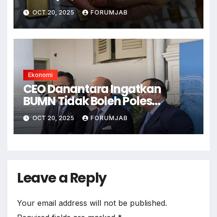
OCT 20, 2025
FORUMJAB
Ekonomi
CEO Danantara Ingatkan
BUMN Tidak Boleh Poles
Laporan Keuangan
OCT 20, 2025
FORUMJAB
Leave a Reply
Your email address will not be published.