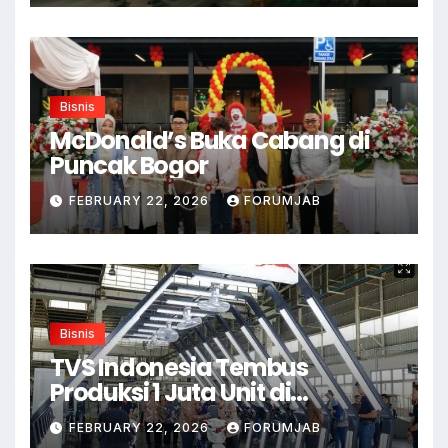
Bisnis
McDonald’s Buka Cabang di
Puncak Bogor
FEBRUARY 22, 2026
FORUMJAB
Bisnis
TVS Indonesia Tembus
Produksi 1 Juta Unit di
Karawang
FEBRUARY 22, 2026
FORUMJAB