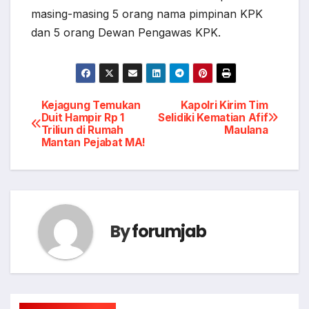
masing-masing 5 orang nama pimpinan KPK
dan 5 orang Dewan Pengawas KPK.
Post
Kejagung Temukan
Kapolri Kirim Tim
Duit Hampir Rp 1
Selidiki Kematian Afif
Triliun di Rumah
Maulana
navigation
Mantan Pejabat MA!
By
forumjab