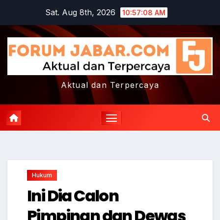
Skip
Sat. Aug 8th, 2026
10:57:08 AM
to
content
Aktual dan Terpercaya
Hukum
Ini Dia Calon
Pimpinan dan Dewas