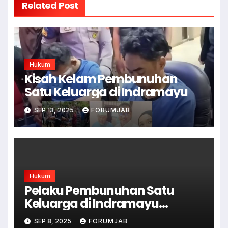
Related Post
Hukum
Kisah Kelam Pembunuhan
Satu Keluarga di Indramayu
SEP 13, 2025
FORUMJAB
Hukum
Pelaku Pembunuhan Satu
Keluarga di Indramayu
Ditangkap
SEP 8, 2025
FORUMJAB