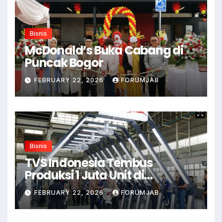
Bisnis
McDonald’s Buka Cabang di
Puncak Bogor
FEBRUARY 22, 2026
FORUMJAB
Bisnis
TVS Indonesia Tembus
Produksi 1 Juta Unit di
Karawang
FEBRUARY 22, 2026
FORUMJAB