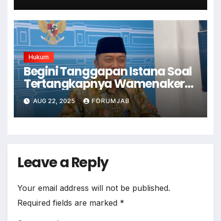
Hukum
Begini Tanggapan Istana Soal
Tertangkapnya Wamenaker
Oleh KPK
AUG 22, 2025
FORUMJAB
Leave a Reply
Your email address will not be published.
Required fields are marked
*