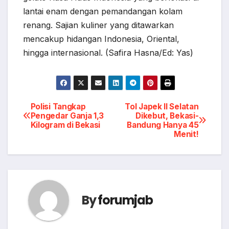
lantai enam dengan pemandangan kolam
renang. Sajian kuliner yang ditawarkan
mencakup hidangan Indonesia, Oriental,
hingga internasional. (Safira Hasna/Ed: Yas)
Post
Polisi Tangkap
Tol Japek II Selatan
Pengedar Ganja 1,3
Dikebut, Bekasi-
Kilogram di Bekasi
Bandung Hanya 45
navigation
Menit!
By
forumjab