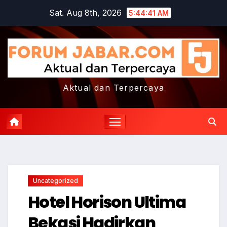
Skip
Sat. Aug 8th, 2026
5:44:42 AM
to
content
Aktual dan Terpercaya
Uncategorized
Hotel Horison Ultima
Bekasi Hadirkan