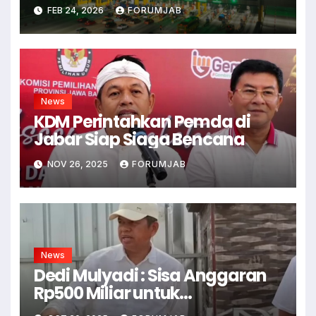
FEB 24, 2026
FORUMJAB
News
KDM Perintahkan Pemda di
Jabar Siap Siaga Bencana
NOV 26, 2025
FORUMJAB
News
Dedi Mulyadi : Sisa Anggaran
Rp500 Miliar untuk
Infrastruktur