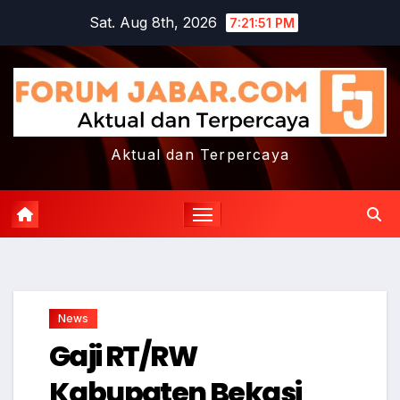
Skip
Sat. Aug 8th, 2026
7:21:52 PM
to
content
Aktual dan Terpercaya
News
Gaji RT/RW
Kabupaten Bekasi