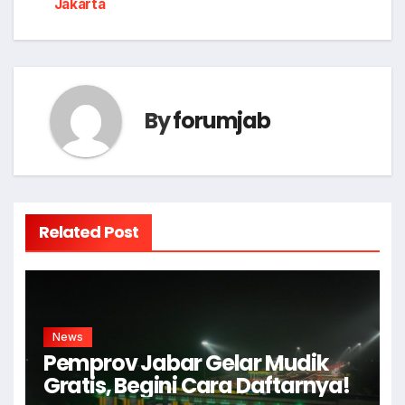
navigation
Jakarta
By
forumjab
Related Post
News
Pemprov Jabar Gelar Mudik
Gratis, Begini Cara Daftarnya!