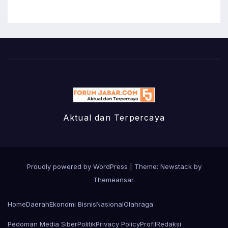
Aktual dan Terpercaya
Proudly powered by WordPress
|
Theme:
Newstack
by
Themeansar
.
Home
Daerah
Ekonomi Bisnis
Nasional
Olahraga
Pedoman Media Siber
Politik
Privacy Policy
Profil
Redaksi