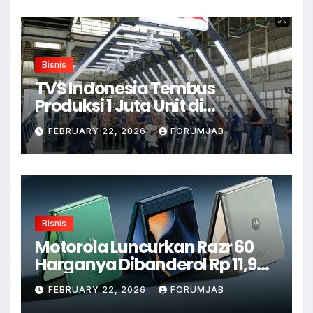
Bisnis
TVS Indonesia Tembus
Produksi 1 Juta Unit di
Karawang
FEBRUARY 22, 2026
FORUMJAB
Bisnis
Motorola Luncurkan Razr 60
Harganya Dibanderol Rp 11,9
Juta
FEBRUARY 22, 2026
FORUMJAB