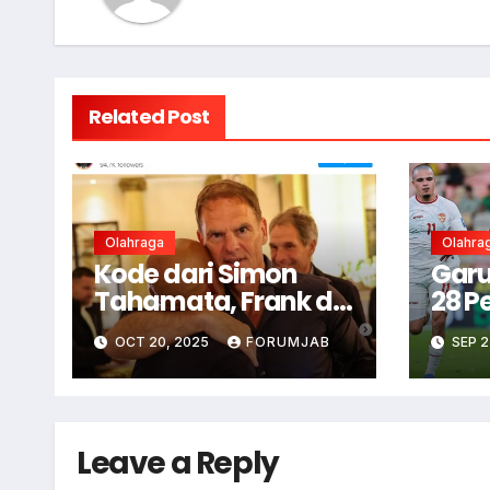
Related Post
Olahraga
Olahra
Kode dari Simon
Garu
Tahamata, Frank de
28 P
Boer Jadi Pelatih
Roun
OCT 20, 2025
FORUMJAB
SEP 2
Timnas Indonesia?
Pial
Leave a Reply