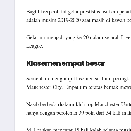
Bagi Liverpool, ini gelar prestisius usai era pel
adalah musim 2019-2020 saat masih di bawah pe
Gelar ini menjadi yang ke-20 dalam sejarah Live
League.
Klasemen empat besar
Sementara mengintip klasemen saat ini, peringka
Manchester City. Empat tim teratas berhak me
Nasib berbeda dialami klub top Manchester Unit
hanya dengan perolehan 39 poin dari 34 kali mai
MU bahkan mencatat 15 kali kalah selama musi