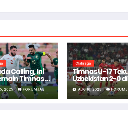
ga
Olahraga
da Calling, Ini
Timnas U-17 Tek
emain Timnas di
Uzbekistan 2-0 di
d 4 Kualifikasi
Piala Kemerdek
5, 2025
FORUMJAB
AUG 16, 2025
FORUMJ
a Dunia
2025