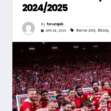
2024/2025
By
forumjab
#arne slot
,
#bola
,
APR 28, 2025