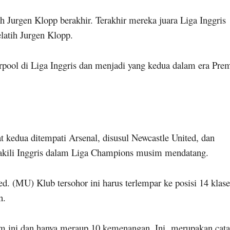
atih Jurgen Klopp berakhir. Terakhir mereka juara Liga Inggris
latih Jurgen Klopp.
rpool di Liga Inggris dan menjadi yang kedua dalam era Pre
t kedua ditempati Arsenal, disusul Newcastle United, dan
wakili Inggris dalam Liga Champions musim mendatang.
ed. (MU) Klub tersohor ini harus terlempar ke posisi 14 kla
n.
m ini dan hanya meraup 10 kemenangan. Ini merupakan cata