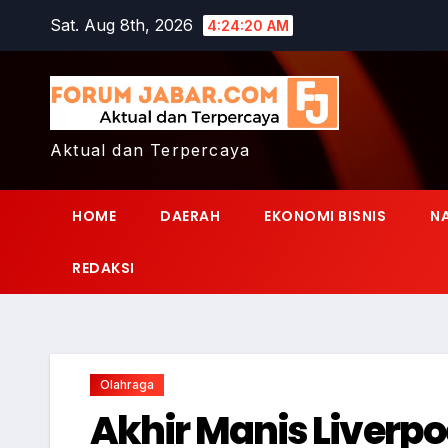
Skip
Sat. Aug 8th, 2026
4:24:21 AM
to
content
Aktual dan Terpercaya
HOME
DAERAH
EKONOMI BISNIS
N
REDAKSI
Olahraga
Akhir Manis Liverpoo