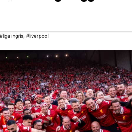
#liga ingris
,
#liverpool