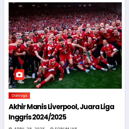
Olahraga
Akhir Manis Liverpool, Juara Liga
Inggris 2024/2025
APRIL 28, 2025
FORUMJAB