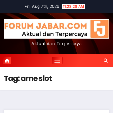
Skip
Fri. Aug 7th, 2026
11:28:29 AM
to
content
Aktual dan Terpercaya
Tag:
arne slot