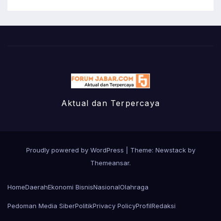
Aktual dan Terpercaya
Proudly powered by WordPress
|
Theme:
Newstack
by
Themeansar
.
Home
Daerah
Ekonomi Bisnis
Nasional
Olahraga
Pedoman Media Siber
Politik
Privacy Policy
Profil
Redaksi