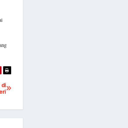
ai
ang
 di
eri