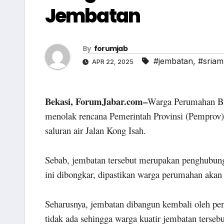
Jembatan
By
forumjab
#jembatan
,
#sriam
APR 22, 2025
Bekasi, ForumJabar.com–
Warga Perumahan Bi
menolak rencana Pemerintah Provinsi (Pemprov)
saluran air Jalan Kong Isah.
Sebab, jembatan tersebut merupakan penghubung 
ini dibongkar, dipastikan warga perumahan akan t
Seharusnya, jem­batan dibangun kembali oleh 
tidak ada sehingga warga kuatir jembatan tersebu