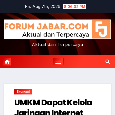
Skip
Fri. Aug 7th, 2026
8:06:03 PM
to
content
Aktual dan Terpercaya
Ekonomi
UMKM Dapat Kelola
Jaringan Internet