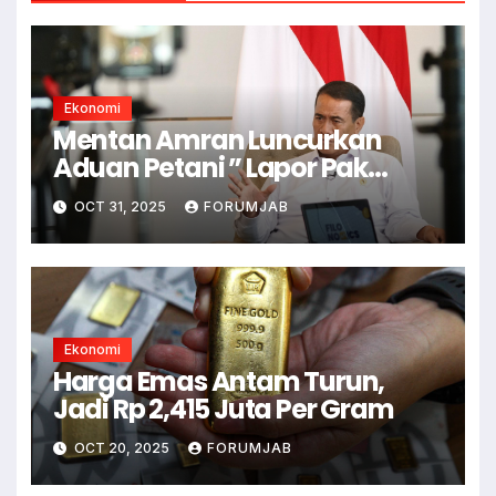
Ekonomi
Mentan Amran Luncurkan
Aduan Petani ” Lapor Pak
Amran”
OCT 31, 2025
FORUMJAB
Ekonomi
Harga Emas Antam Turun,
Jadi Rp 2,415 Juta Per Gram
OCT 20, 2025
FORUMJAB