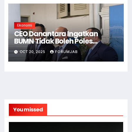
Ekonomi
CEO Danantara Ingatkan
BUMN Tidak Boleh Poles
Laporan Keuangan
OCT 20, 2025
FORUMJAB
You missed