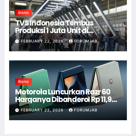
Bisnis
TVS Indonesia Tembus
Produksi 1 Juta Unit di
Karawang
FEBRUARY 22, 2026
FORUMJAB
Bisnis
Motorola Luncurkan Razr 60
Harganya Dibanderol Rp 11,9
Juta
FEBRUARY 22, 2026
FORUMJAB