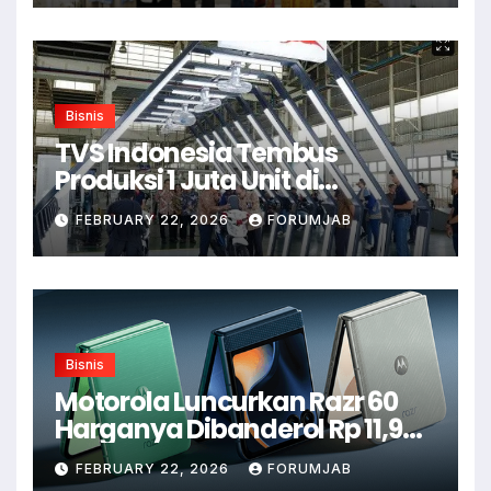
Bisnis
TVS Indonesia Tembus
Produksi 1 Juta Unit di
Karawang
FEBRUARY 22, 2026
FORUMJAB
Bisnis
Motorola Luncurkan Razr 60
Harganya Dibanderol Rp 11,9
Juta
FEBRUARY 22, 2026
FORUMJAB