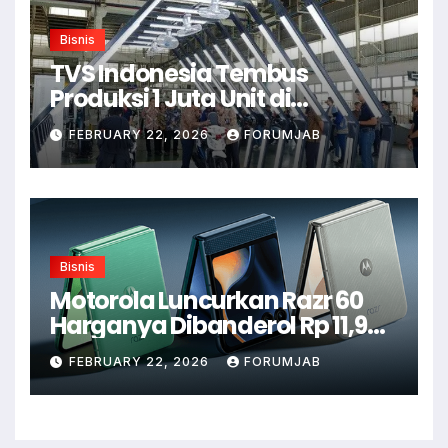
Bisnis
TVS Indonesia Tembus
Produksi 1 Juta Unit di
Karawang
FEBRUARY 22, 2026
FORUMJAB
Bisnis
Motorola Luncurkan Razr 60
Harganya Dibanderol Rp 11,9
Juta
FEBRUARY 22, 2026
FORUMJAB