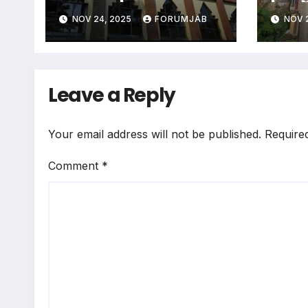
Bahas Kisruh PBNU
Ciam
NOV 24, 2025
FORUMJAB
NOV 
Terp
Leave a Reply
Your email address will not be published.
Require
Comment
*