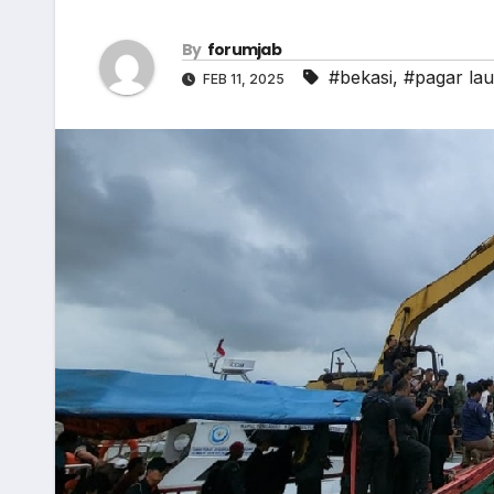
By
forumjab
#bekasi
,
#pagar lau
FEB 11, 2025