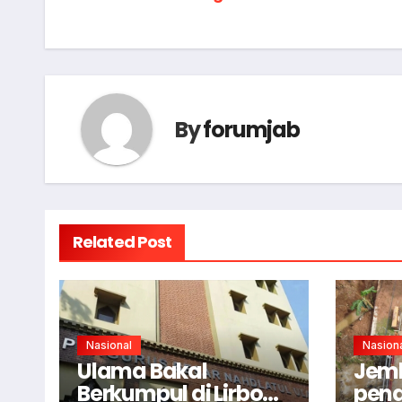
navigation
By
forumjab
Related Post
Nasional
Nasion
Ulama Bakal
Jem
Berkumpul di Lirboyo
pen