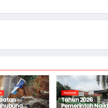
al
Nasional
batan
Tahun 2026
ghubung
Pemerintah Naik