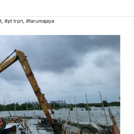
t
,
#pt trpn
,
#tarumajaya