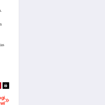
a.
n
tas
ogi
awi