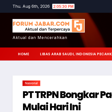
Skip
Thu. Aug 6th, 2026
2:05:31 PM
to
content
Aktual dan Mencerahkan
HOME
LIBAS ARAB SAUDI, INDONESIA PECAHK
Nasional
PT TRPN Bongkar Pa
Mulai Hari Ini