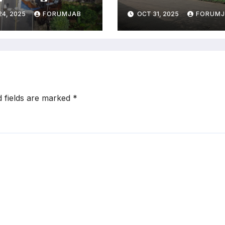
is-Cirebon
Insentif Guru
24, 2025
FORUMJAB
OCT 31, 2025
FORUMJ
utus
Honorer
d fields are marked
*