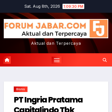
Skip
Sat. Aug 8th, 2026
1:09:30 PM
to
content
Aktual dan Terpercaya
Bisnis
PT Ingria Pratama
Capitalindo Tbk