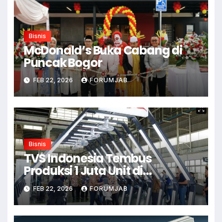
Bisnis
McDonald’s Buka Cabang di
Puncak Bogor
FEB 22, 2026
FORUMJAB
Bisnis
TVS Indonesia Tembus
Produksi 1 Juta Unit di
Karawang
FEB 22, 2026
FORUMJAB