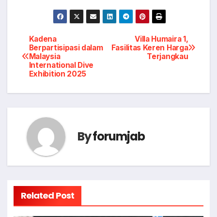
Post
Kadena
Villa Humaira 1,
Berpartisipasi dalam
Fasilitas Keren Harga
Malaysia
Terjangkau
navigation
International Dive
Exhibition 2025
By
forumjab
Related Post