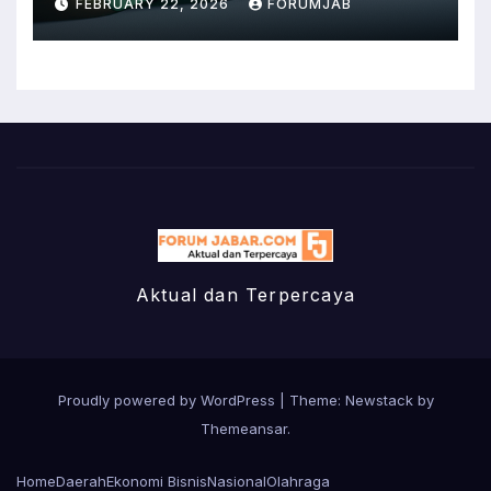
FEBRUARY 22, 2026
FORUMJAB
Aktual dan Terpercaya
Proudly powered by WordPress
|
Theme:
Newstack
by
Themeansar
.
Home
Daerah
Ekonomi Bisnis
Nasional
Olahraga