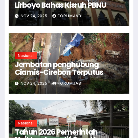
Lirboyo Bahas Kisruh PBNU
NOV 24, 2025
FORUMJAB
Nasional
Jembatan penghubung
Ciamis-Cirebon Terputus
NOV 24, 2025
FORUMJAB
Nasional
Tahun 2026 Pemerintah