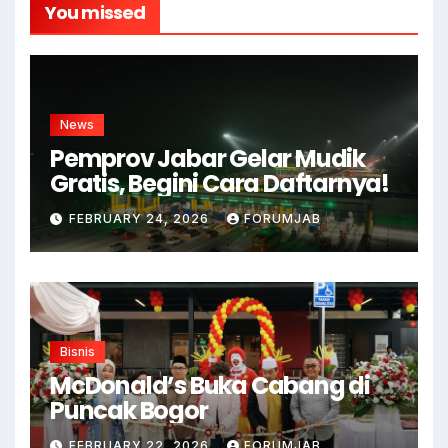
You missed
News
Pemprov Jabar Gelar Mudik
Gratis, Begini Cara Daftarnya!
FEBRUARY 24, 2026
FORUMJAB
Bisnis
McDonald’s Buka Cabang di
Puncak Bogor
FEBRUARY 22, 2026
FORUMJAB