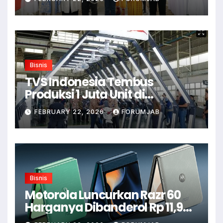
Bisnis
TVS Indonesia Tembus
Produksi 1 Juta Unit di
Karawang
FEBRUARY 22, 2026
FORUMJAB
Bisnis
Motorola Luncurkan Razr 60
Harganya Dibanderol Rp 11,9
Juta