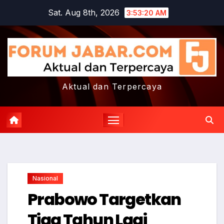
Skip
Sat. Aug 8th, 2026
3:53:21 AM
to
content
Aktual dan Terpercaya
Nasional
Prabowo Targetkan
Tiga Tahun Lagi