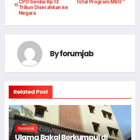
CPO Senilai Rp 13
Total Program MBG
Triliun Diserahkan ke
navigation
Negara
By
forumjab
Related Post
Nasional
Ulama Bakal Berkumpul di