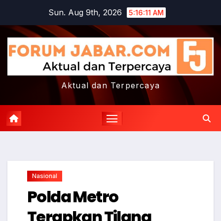
Skip
Sun. Aug 9th, 2026
5:16:12 AM
to
content
Aktual dan Terpercaya
Nasional
Polda Metro
Terapkan Tilang