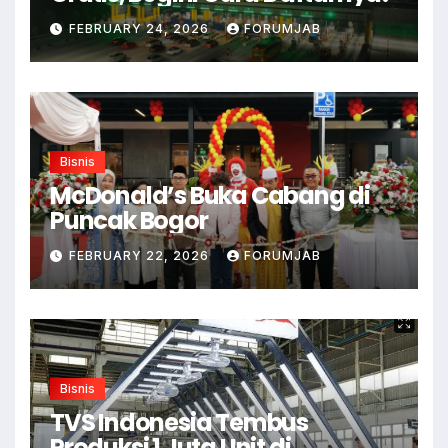
FEBRUARY 24, 2026
FORUMJAB
Bisnis
McDonald’s Buka Cabang di
Puncak Bogor
FEBRUARY 22, 2026
FORUMJAB
Bisnis
TVS Indonesia Tembus
Produksi 1 Juta Unit di