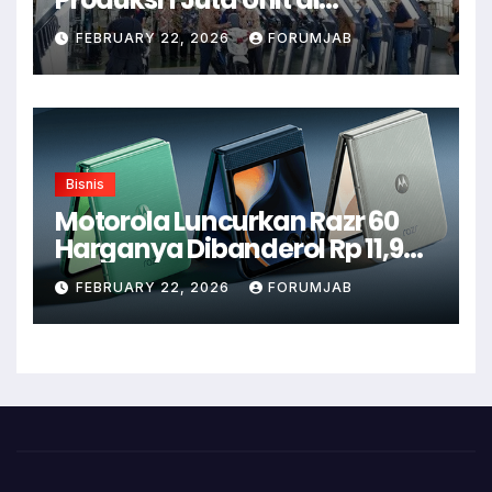
Karawang
FEBRUARY 22, 2026
FORUMJAB
Bisnis
Motorola Luncurkan Razr 60
Harganya Dibanderol Rp 11,9
Juta
FEBRUARY 22, 2026
FORUMJAB