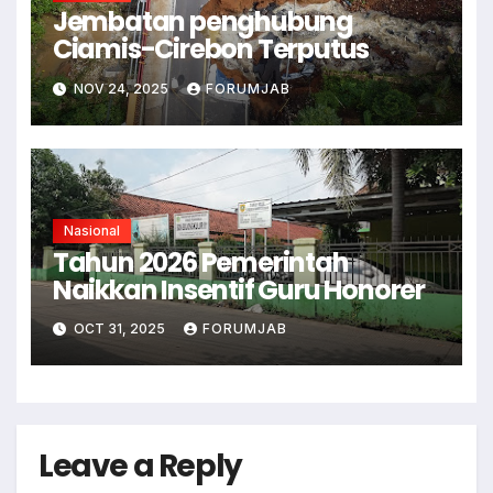
Jembatan penghubung
Ciamis-Cirebon Terputus
NOV 24, 2025
FORUMJAB
Nasional
Tahun 2026 Pemerintah
Naikkan Insentif Guru Honorer
OCT 31, 2025
FORUMJAB
Leave a Reply