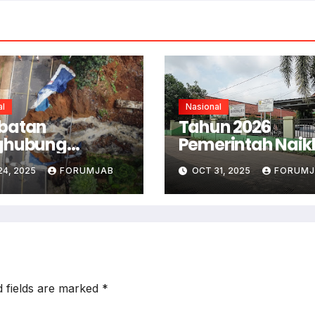
al
Nasional
batan
Tahun 2026
ghubung
Pemerintah Naik
is-Cirebon
Insentif Guru
24, 2025
FORUMJAB
OCT 31, 2025
FORUMJ
utus
Honorer
d fields are marked
*