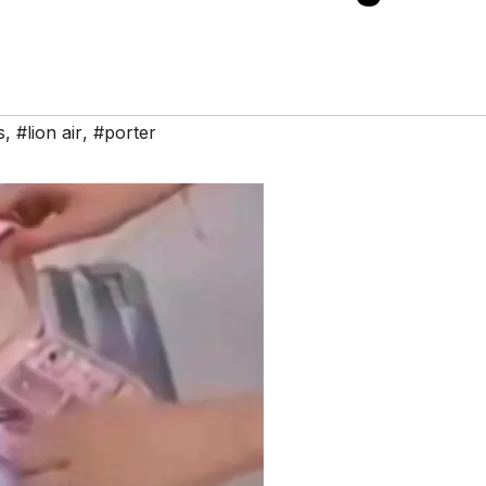
s
,
#lion air
,
#porter