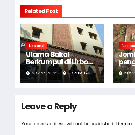
Related Post
Nasional
Nasion
Ulama Bakal
Jem
Berkumpul di Lirboyo
pen
Bahas Kisruh PBNU
Ciam
NOV 24, 2025
FORUMJAB
NOV 
Terp
Leave a Reply
Your email address will not be published.
Require