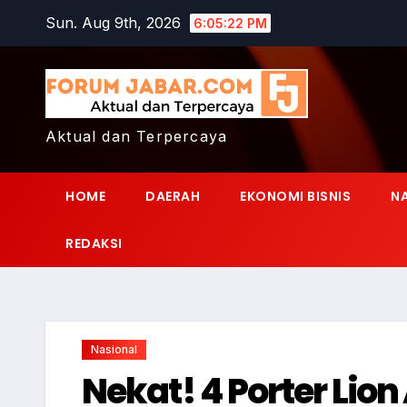
Skip
Sun. Aug 9th, 2026
6:05:23 PM
to
content
Aktual dan Terpercaya
HOME
DAERAH
EKONOMI BISNIS
N
REDAKSI
Nasional
Nekat! 4 Porter Lion