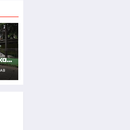
kan
AB