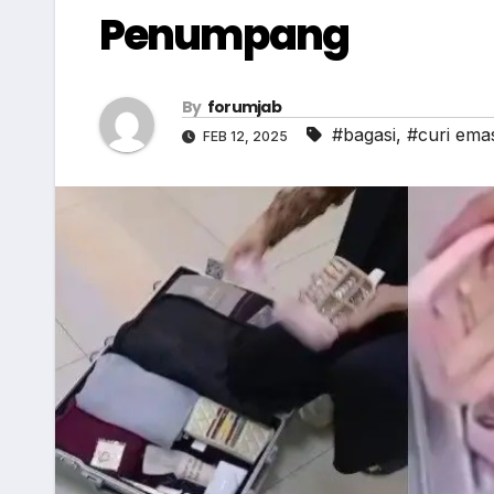
Penumpang
By
forumjab
#bagasi
,
#curi ema
FEB 12, 2025