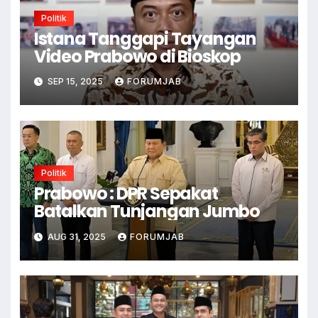
Politik
Istana Tanggapi Tayangan
Video Prabowo di Bioskop
SEP 15, 2025
FORUMJAB
Politik
Prabowo : DPR Sepakat
Batalkan Tunjangan Jumbo
AUG 31, 2025
FORUMJAB