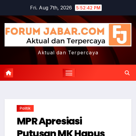
Skip
Fri. Aug 7th, 2026
5:52:43 PM
to
content
Aktual dan Terpercaya
Politik
MPR Apresiasi
Putusan MK Hapus