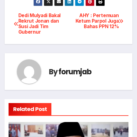
Post
Dedi Mulyadi Bakal
AHY : Pertemuan
Rekrut Jonan dan
Ketum Parpol Juga
Susi Jadi Tim
Bahas PPN 12%
navigation
Gubernur
By
forumjab
Related Post