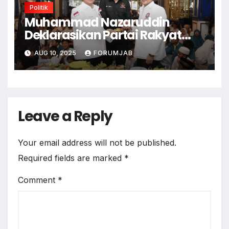
Politik
Muhammad Nazaruddin
Deklarasikan Partai Rakyat
Indonesia
AUG 10, 2025
FORUMJAB
Leave a Reply
Your email address will not be published.
Required fields are marked
*
Comment
*