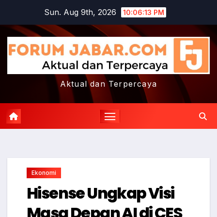
Skip
Sun. Aug 9th, 2026
10:06:13 PM
to
content
Aktual dan Terpercaya
Ekonomi
Hisense Ungkap Visi
Masa Depan AI di CES