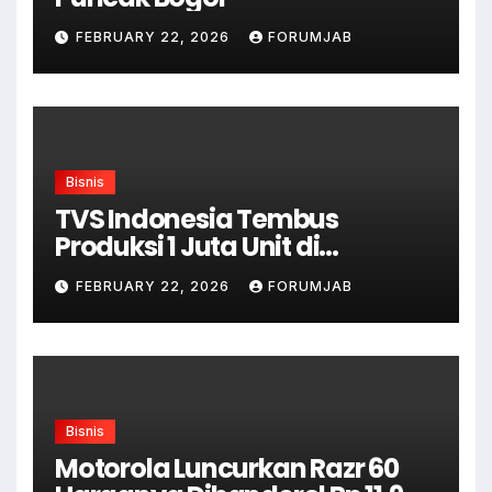
FEBRUARY 22, 2026
FORUMJAB
Bisnis
TVS Indonesia Tembus
Produksi 1 Juta Unit di
Karawang
FEBRUARY 22, 2026
FORUMJAB
Bisnis
Motorola Luncurkan Razr 60