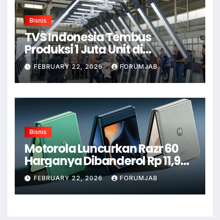
Bisnis
TVS Indonesia Tembus
Produksi 1 Juta Unit di
Karawang
FEBRUARY 22, 2026
FORUMJAB
Bisnis
Motorola Luncurkan Razr 60
Harganya Dibanderol Rp 11,9
Juta
FEBRUARY 22, 2026
FORUMJAB