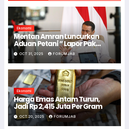
Ekonomi
Mentan Amran Luncurkan
Aduan Petani ” Lapor Pak
Amran”
OCT 31, 2025
FORUMJAB
Ekonomi
Harga Emas Antam Turun,
Jadi Rp 2,415 Juta Per Gram
OCT 20, 2025
FORUMJAB