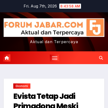
Skip
Fri. Aug 7th, 2026
8:43:58 AM
to
content
Aktual dan Terpercaya
Ekonomi
Evista Tetap Jadi
Primadona Meski