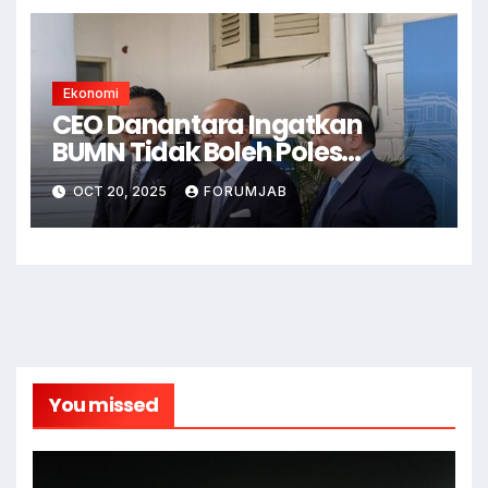
Ekonomi
CEO Danantara Ingatkan
BUMN Tidak Boleh Poles
Laporan Keuangan
OCT 20, 2025
FORUMJAB
You missed