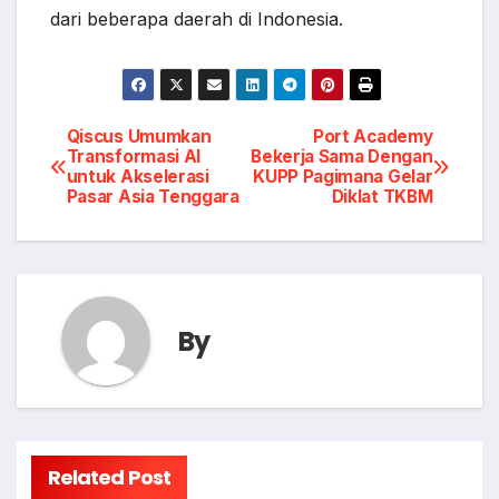
dari beberapa daerah di Indonesia.
Post
Qiscus Umumkan
Port Academy
Transformasi AI
Bekerja Sama Dengan
untuk Akselerasi
KUPP Pagimana Gelar
navigation
Pasar Asia Tenggara
Diklat TKBM
By
Related Post