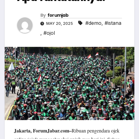
By
forumjab
#demo
,
#istana
MAY 20, 2025
,
#ojol
Jakarta, ForumJabar.com–
Ribuan pengendara ojek