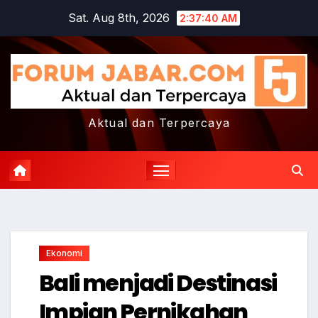
Skip
Sat. Aug 8th, 2026
2:37:40 AM
to
content
Aktual dan Terpercaya
Ekonomi
Bali menjadi Destinasi
Impian Pernikahan