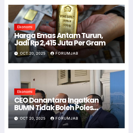
Ekonomi
Harga Emas Antam Turun,
Jadi Rp 2,415 Juta Per Gram
OCT 20, 2025
FORUMJAB
Ekonomi
CEO Danantara Ingatkan
BUMN Tidak Boleh Poles
Laporan Keuangan
OCT 20, 2025
FORUMJAB