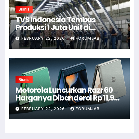
Bisnis
TVS Indonesia Tembus
Produksi 1 Juta Unit di
Karawang
FEBRUARY 22, 2026
FORUMJAB
Bisnis
Motorola Luncurkan Razr 60
Harganya Dibanderol Rp 11,9
Juta
FEBRUARY 22, 2026
FORUMJAB