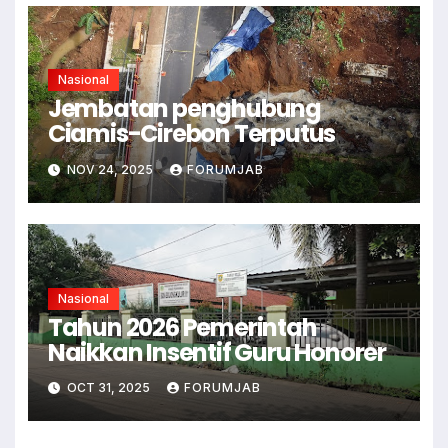
Nasional
Jembatan penghubung
Ciamis-Cirebon Terputus
NOV 24, 2025
FORUMJAB
Nasional
Tahun 2026 Pemerintah
Naikkan Insentif Guru Honorer
OCT 31, 2025
FORUMJAB