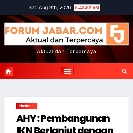
Skip
Sat. Aug 8th, 2026
5:48:52 AM
to
content
Aktual dan Terpercaya
Nasional
AHY : Pembangunan
IKN Berlanjut dengan