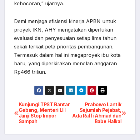
kebocoran,” ujarnya.
Demi menjaga efisiensi kinerja APBN untuk
proyek IKN, AHY mengatakan diperlukan
evaluasi dan penyesuaian setiap lima tahun
sekali terkait peta prioritas pembangunan.
Termasuk dalam hal ini megaproyek ibu kota
baru, yang diperkirakan menelan anggaran
Rp466 triliun.
Post
Kunjungi TPST Bantar
Prabowo Lantik
Gebang, Menteri LH
Sejumlah Pejabat,
Janji Stop Impor
Ada Raffi Ahmad dan
navigation
Sampah
Babe Haikal