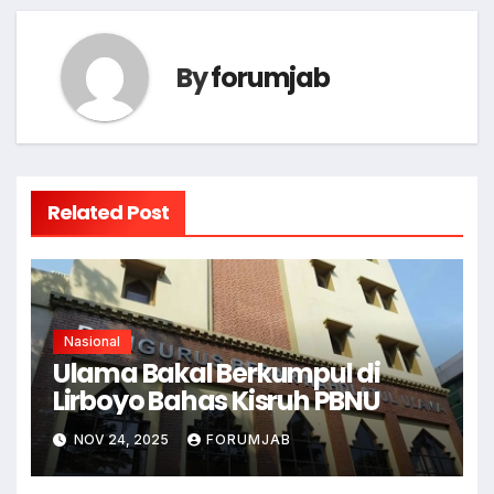
By
forumjab
Related Post
Nasional
Ulama Bakal Berkumpul di
Lirboyo Bahas Kisruh PBNU
NOV 24, 2025
FORUMJAB