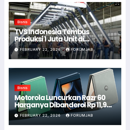
Bisnis
TVS Indonesia Tembus
Produksi 1 Juta Unit di
Karawang
FEBRUARY 22, 2026
FORUMJAB
Bisnis
Motorola Luncurkan Razr 60
Harganya Dibanderol Rp 11,9
Juta
FEBRUARY 22, 2026
FORUMJAB