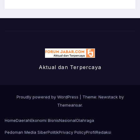
Aktual dan Terpercaya
Proudly powered by WordPress
|
Theme:
Newstack
by
Themeansar
.
Home
Daerah
Ekonomi Bisnis
Nasional
Olahraga
Pedoman Media Siber
Politik
Privacy Policy
Profil
Redaksi