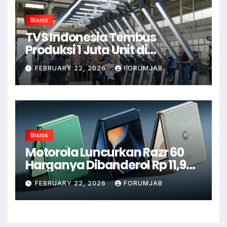
Bisnis
TVS Indonesia Tembus
Produksi 1 Juta Unit di
Karawang
FEBRUARY 22, 2026
FORUMJAB
Bisnis
Motorola Luncurkan Razr 60
Harganya Dibanderol Rp 11,9
Juta
FEBRUARY 22, 2026
FORUMJAB