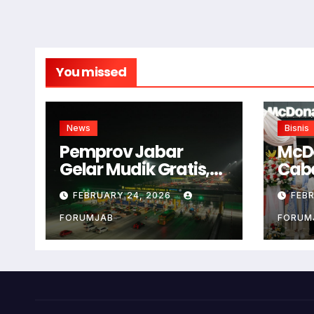
You missed
News
Bisnis
Pemprov Jabar
McD
Gelar Mudik Gratis,
Cab
Begini Cara
Bog
FEBRUARY 24, 2026
FEB
Daftarnya!
FORUMJAB
FORUM