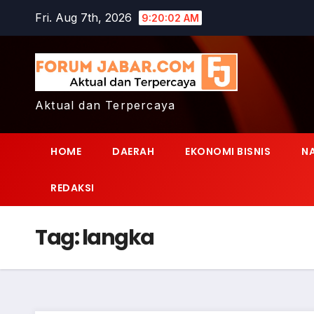
Skip
Fri. Aug 7th, 2026
9:20:03 AM
to
content
Aktual dan Terpercaya
HOME
DAERAH
EKONOMI BISNIS
N
REDAKSI
Tag:
langka