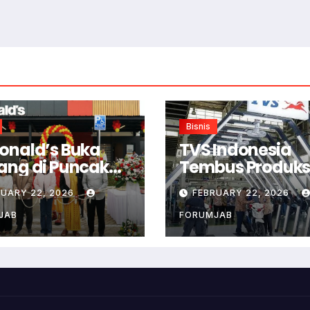
Bisnis
onald’s Buka
TVS Indonesia
ang di Puncak
Tembus Produksi
or
Juta Unit di
RUARY 22, 2026
FEBRUARY 22, 2026
Karawang
JAB
FORUMJAB