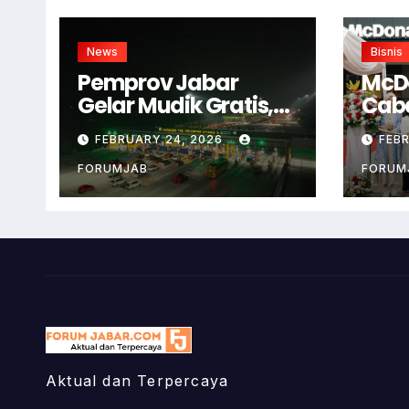
News
Bisnis
Pemprov Jabar
McD
Gelar Mudik Gratis,
Cab
Begini Cara
Bog
FEBRUARY 24, 2026
FEB
Daftarnya!
FORUMJAB
FORUM
Aktual dan Terpercaya