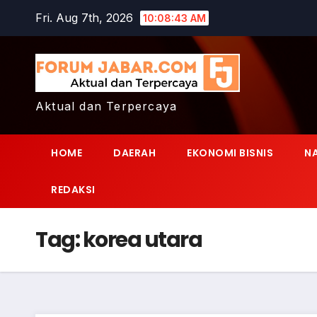
Skip
Fri. Aug 7th, 2026
10:08:44 AM
to
content
Aktual dan Terpercaya
HOME
DAERAH
EKONOMI BISNIS
N
REDAKSI
Tag:
korea utara