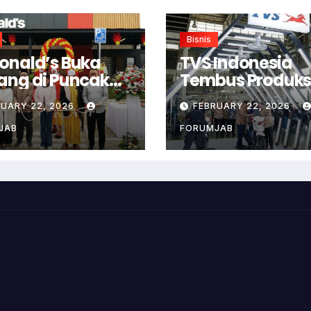
Bisnis
onald’s Buka
TVS Indonesia
ang di Puncak
Tembus Produksi
or
Juta Unit di
RUARY 22, 2026
FEBRUARY 22, 2026
Karawang
JAB
FORUMJAB