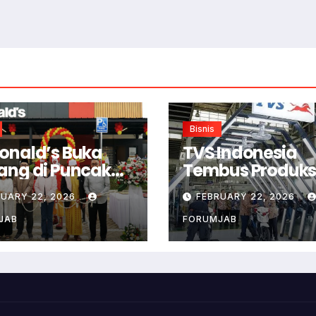
Bisnis
onald’s Buka
TVS Indonesia
ang di Puncak
Tembus Produksi
or
Juta Unit di
RUARY 22, 2026
FEBRUARY 22, 2026
Karawang
JAB
FORUMJAB