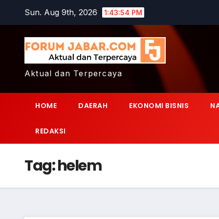
Skip
Sun. Aug 9th, 2026
1:43:55 PM
to
content
Aktual dan Terpercaya
HOME
DAERAH
EKONOMI BISNIS
N
REDAKSI
Tag:
helem