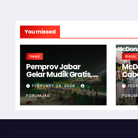
You missed
News
Bisnis
Pemprov Jabar
McD
Gelar Mudik Gratis,
Cab
Begini Cara
Bog
FEBRUARY 24, 2026
FEB
Daftarnya!
FORUMJAB
FORUM