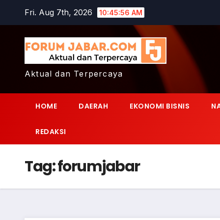
Skip
Fri. Aug 7th, 2026
10:45:57 AM
to
content
Aktual dan Terpercaya
HOME
DAERAH
EKONOMI BISNIS
N
REDAKSI
Tag:
forumjabar