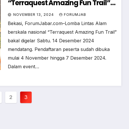
“Terraquest Amazing Fun Trail”
Segera Digelar di Bandung
NOVEMBER 13, 2024
FORUMJAB
Bekasi, ForumJabar.com–Lomba Lintas Alam
berskala nasional “Terraquest Amazing Fun Trail”
bakal digelar Sabtu. 14 Desember 2024
mendatang. Pendaftaran peserta sudah dibuka
mulai 4 November hingga 7 Desember 2024.
Dalam event…
2
3
ation