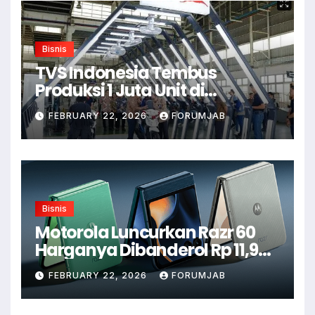
Bisnis
TVS Indonesia Tembus
Produksi 1 Juta Unit di
Karawang
FEBRUARY 22, 2026
FORUMJAB
Bisnis
Motorola Luncurkan Razr 60
Harganya Dibanderol Rp 11,9
Juta
FEBRUARY 22, 2026
FORUMJAB