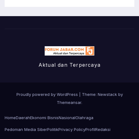
Aktual dan Terpercaya
Proudly powered by WordPress
|
Theme:
Newstack
by
Themeansar
.
Home
Daerah
Ekonomi Bisnis
Nasional
Olahraga
Pedoman Media Siber
Politik
Privacy Policy
Profil
Redaksi