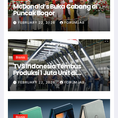
McDonald’s Buka Cabang di
Puncak Bogor
FEBRUARY 22, 2026
FORUMJAB
Bisnis
TVS Indonesia Tembus
Produksi 1 Juta Unit di
Karawang
FEBRUARY 22, 2026
FORUMJAB
Bisnis