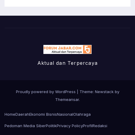
Aktual dan Terpercaya
Proudly powered by WordPress
|
Theme:
Newstack
by
Themeansar
.
Home
Daerah
Ekonomi Bisnis
Nasional
Olahraga
Pedoman Media Siber
Politik
Privacy Policy
Profil
Redaksi