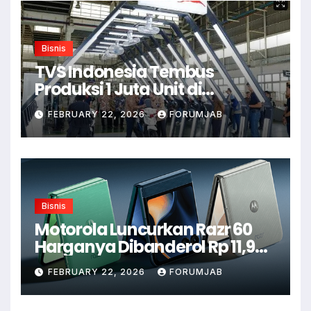
Bisnis
TVS Indonesia Tembus
Produksi 1 Juta Unit di
Karawang
FEBRUARY 22, 2026
FORUMJAB
Bisnis
Motorola Luncurkan Razr 60
Harganya Dibanderol Rp 11,9
Juta
FEBRUARY 22, 2026
FORUMJAB