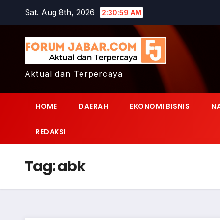
Skip
Sat. Aug 8th, 2026
2:30:59 AM
to
content
Aktual dan Terpercaya
HOME
DAERAH
EKONOMI BISNIS
N
REDAKSI
Tag:
abk