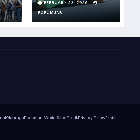
FEBRUARY 22, 2026
Juta
FORUMJAB
nal
Olahraga
Pedoman Media Siber
Politik
Privacy Policy
Profil