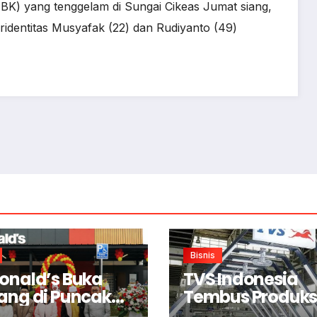
K) yang tenggelam di Sungai Cikeas Jumat siang,
identitas Musyafak (22) dan Rudiyanto (49)
Bisnis
onald’s Buka
TVS Indonesia
ang di Puncak
Tembus Produksi
or
Juta Unit di