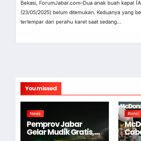
Bekasi, ForumJabar.com–Dua anak buah kapal (AB
(23/05/2025) belum ditemukan. Keduanya yang ber
terlempar dari perahu karet saat sedang…
You missed
News
Bisnis
Pemprov Jabar
McD
Gelar Mudik Gratis,
Cab
Begini Cara
Bog